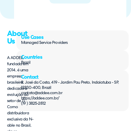
About
Use Cases
Us
Managed Service Providers
Countries
A ADDEE,
Brazil
fundada em
2014, é uma
empresa
Contact
brasileira
R. José da Costa, 419 - Jardim Pau Preto, Indaiatuba - SP,
13330-400, Brazil
dedicada à
contato@addee.com.br
evolução do
https://addee.com.br/
setor de TI.
(19 ) 3825-2812
Como
distribuidora
exclusiva da N-
able no Brasil,