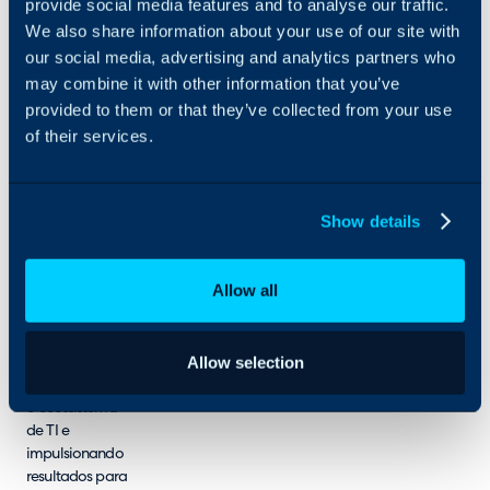
provide social media features and to analyse our traffic.
incluindo o N-
We also share information about your use of our site with
able N-sight
our social media, advertising and analytics partners who
RMM, Cove
may combine it with other information that you’ve
Data
provided to them or that they’ve collected from your use
Protection, N-
able EDR e
of their services.
muito mais.
Com suporte
em português e
Show details
uma equipe
comprometida,
a empresa se
Allow all
torna uma
parceira
estratégica de
Allow selection
negócios,
transformando
o ecossistema
de TI e
impulsionando
resultados para