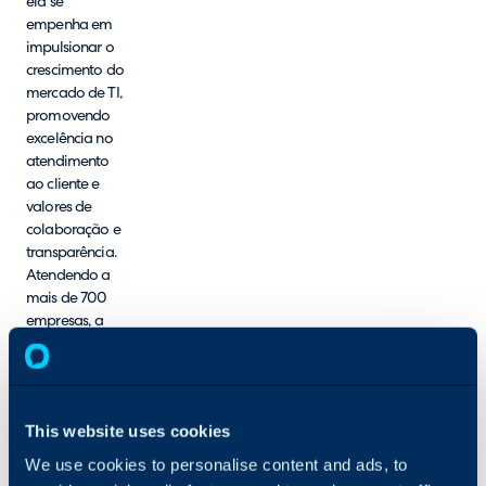
ela se
empenha em
impulsionar o
crescimento do
mercado de TI,
promovendo
excelência no
atendimento
ao cliente e
valores de
colaboração e
transparência.
Atendendo a
mais de 700
empresas, a
ADDEE oferece
soluções
modernas e
seguras para
This website uses cookies
otimizar a
gestão de
We use cookies to personalise content and ads, to
tecnologia,