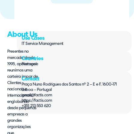
About Us
Use Cases
IT Service Management
Presentes no
mercado desde
Countries
1995, apoiamos e
Portugal
reunimos uma
carteira ímpar de
Contact
Clientes
Praça Nuno Rodrigues dos Santos nº 2 – E e F, 1600-171
nacionais e
Lisboa – Portugal
geral@factis.com
internacionais,
https://factis.com
englobando
+351 213 553 620
desde pequenas
empresas a
grandes
organizações
que,