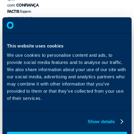
com
CONFIANÇA
FACTIS
fazem
crescer os seus
negócios.
A nossa principal
atividade é a
This website uses cookies
prestação de
We use cookies to personalise content and ads, to
serviços
provide social media features and to analyse our traffic.
profissionais e
outsourcing na
We also share information about your use of our site with
área das TIC,
our social media, advertising and analytics partners who
desde redes e
may combine it with other information that you’ve
comunicações às
provided to them or that they’ve collected from your use
aplicações,
of their services.
promovendo
também o
desenvolvimento,
representação e
Show details
suporte de
produtos e