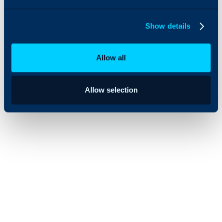
amplia
experiencia
Show details
técnica que
buscan satisfacer
plenamente las
Allow all
necesidades de
nuestros clientes y
garantizar el
éxito de sus
Allow selection
organizaciones.