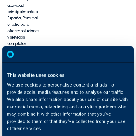
actividad
principalmente a
España, Portugal
e Italia para
ofrecer soluciones
y servicios
completos
gestionados a
medida
integrando
soluciones de
This website uses cookies
monitorización,
seguridad y
We use cookies to personalise content and ads, to
comunicación.
provide social media features and to analyse our traffic.
We also share information about your use of our site with
Destaca por su
our social media, advertising and analytics partners who
profesionalidad y
may combine it with other information that you’ve
por trabajar de la
mano de líderes,
provided to them or that they’ve collected from your use
fabricantes que
of their services.
disponen de una